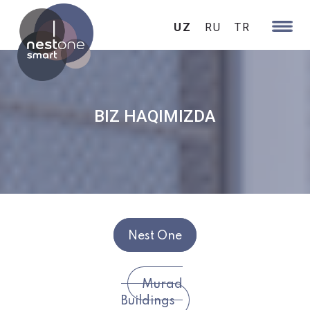
UZ
RU
TR
BIZ HAQIMIZDA
Nest One
Murad
Buildings