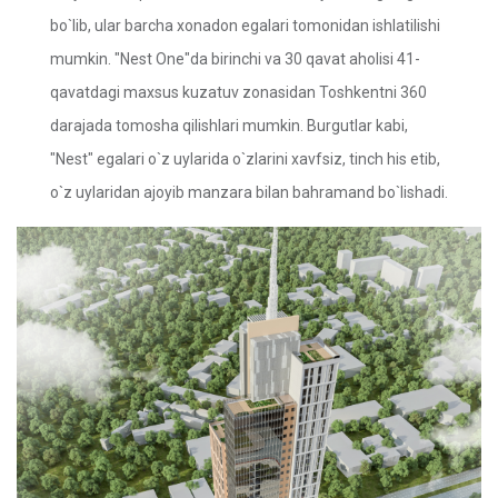
bo`lib, ular barcha xonadon egalari tomonidan ishlatilishi
mumkin. "Nest One"da birinchi va 30 qavat aholisi 41-
qavatdagi maxsus kuzatuv zonasidan Toshkentni 360
darajada tomosha qilishlari mumkin. Burgutlar kabi,
"Nest" egalari o`z uylarida o`zlarini xavfsiz, tinch his etib,
o`z uylaridan ajoyib manzara bilan bahramand bo`lishadi.