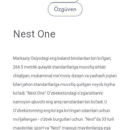
Özgüven
Nest One
Markaziy Osiyodagi eng baland binolardan biri bo'lgan,
266.5 metrlik qulaylik standartlariga muvofiq ishlab
chiqilgan, mukammal me'moriy dizayn va yashash joylari
bilan jahon standartlariga muvofiq qurilgan noyob loyiha
bo'ladi. "Nest One" O'zbekistondagi o'zgarishlarini
namoyon qiluvchi eng aniq ramzlardan biri bo'ladi. U
O'zbekistonning eng ko'zga ko'ringan odamlari uchun
mo'ljallangan - o'zbek burgutlari uchun. "Nest"da 33 turli
maydonlar, sport va "Nest" maxsus maydonlariga ega