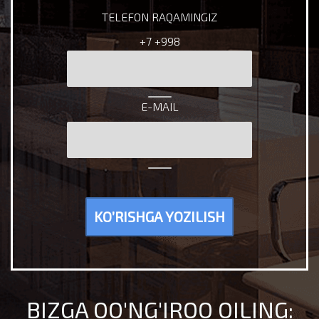
TELEFON RAQAMINGIZ
+7
+998
E-MAIL
KO’RISHGA YOZILISH
BIZGA QO'NG'IROQ QILING: