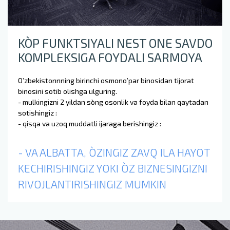
KO`P FUNKTSIYALI NEST ONE SAVDO
KOMPLEKSIGA FOYDALI SARMOYA
O’zbekistonnning birinchi osmono’par binosidan tijorat
binosini sotib olishga ulguring.
- mulkingizni 2 yildan so`ng osonlik va foyda bilan qaytadan
sotishingiz :
- qisqa va uzoq muddatli ijaraga berishingiz :
- VA ALBATTA, O`ZINGIZ ZAVQ ILA HAYOT
KECHIRISHINGIZ YOKI O`Z BIZNESINGIZNI
RIVOJLANTIRISHINGIZ MUMKIN