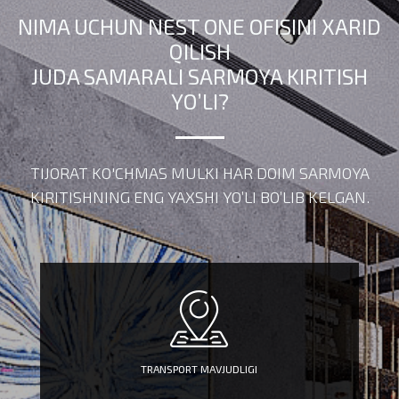
NIMA UCHUN NEST ONE OFISINI XARID
QILISH
JUDA SAMARALI SARMOYA KIRITISH
YO’LI?
TIJORAT KO'CHMAS MULKI HAR DOIM SARMOYA
KIRITISHNING ENG YAXSHI YO’LI BO’LIB KELGAN.
TRANSPORT MAVJUDLIGI