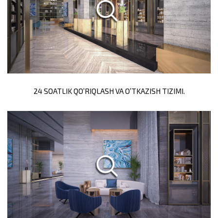
24 SOATLIK QO’RIQLASH VA O’TKAZISH TIZIMI.