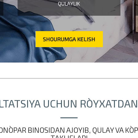
QULAYLIK
SHOURUMGA KELISH
TATSIYA UCHUN RO`YXATDAN 
NO`PAR BINOSIDAN AJOYIB, QULAY VA KO`P
TAKLIFLAR!