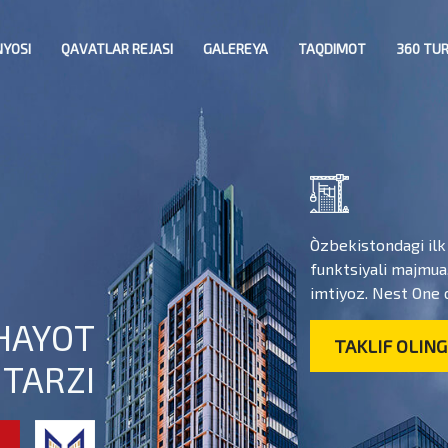
NYOSI
QAVATLAR REJASI
GALEREYA
TAQDIMOT
360 TU
O`zbekistondagi ilk
funktsiyali majmua,
imtiyoz. Nest One 
HAYOT
TAKLIF OLING
TARZI