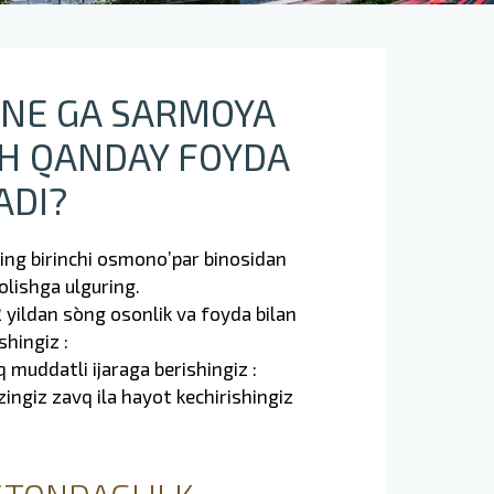
ONE GA SARMOYA
SH QANDAY FOYDA
ADI?
ing birinchi osmono’par binosidan
 olishga ulguring.
2 yildan so`ng osonlik va foyda bilan
hingiz :
q muddatli ijaraga berishingiz :
`zingiz zavq ila hayot kechirishingiz