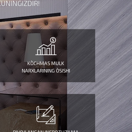
UNINGIZDIR!
Kelajakka investitisiya qiling.
Ko’chmas mulkka kiritilgan
sarmoya mablag’ingizni
oshirishning eng yaxshi yo’li.
KO`CHMAS MULK
NARXLARINING O`SISHI
Infratuzilmaning barcha kerakli
obyektlari shundoq
yonginangizda. Do’konlar,
restoranlar, SPA va sport
markazlari. Har tomonlama
qulaylik - bizning majmuaning