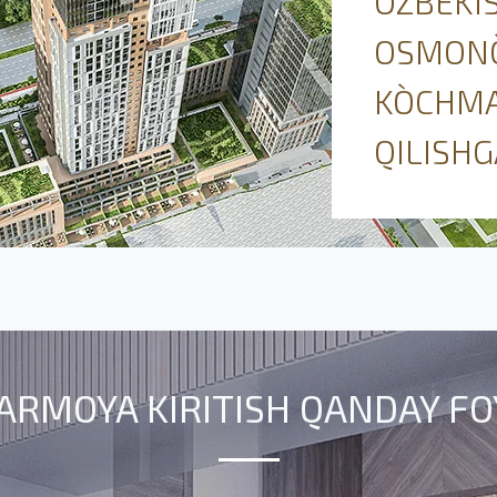
O`ZBEKI
OSMONO
KO`CHM
QILISHG
ARMOYA KIRITISH QANDAY FO