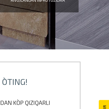
RIVOJLANGAN INFROTUZILMA
asosiy printsipi.
O`TING!
DAN KO`P QIZIQARLI