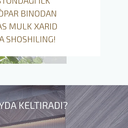
STONDAGI ILK
`PAR BINODAN
AS MULK XARID
A SHOSHILING!
YDA KELTIRADI?