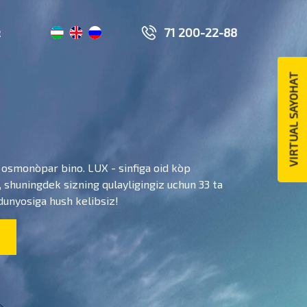
71 200-22-88
R
VIRTUAL SAYOHAT
 osmono`par bino. LUX - sinfiga oid ko`p
 shuningdek sizning qulayligingiz uchun 33 ta
dunyosiga hush kelibsiz!