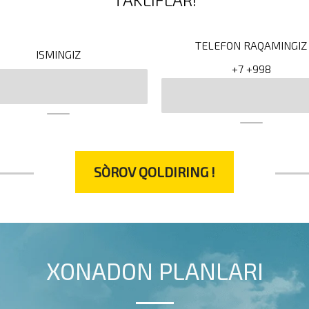
TELEFON RAQAMINGIZ
ISMINGIZ
+7
+998
SO`ROV QOLDIRING !
ХОNADON PLANLARI