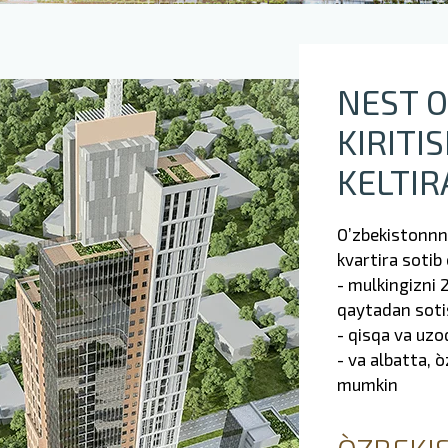
NEST 
KIRITI
KELTIR
O’zbekistonnn
kvartira sotib
- mulkingizni 
qaytadan sotis
- qisqa va uzo
- va albatta, o
mumkin