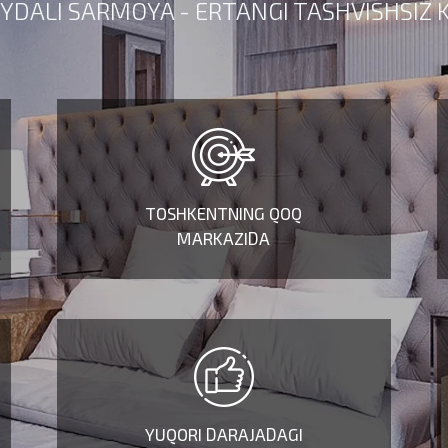
YDALI SARMOYA - ERTANGI TASHVISHSIZ K
Salobatli uyg’un arxitektura va
betakror shaklga ega fasad,
Toshkentning qoq markazida.
TOSHKENTNING QOQ
MARKAZIDA
Nest One bo'lajak
istiqomatchilarini yuqori
darajali va takrorlanmas
qulaylik bilan taminlaydi.
YUQORI DARAJADAGI