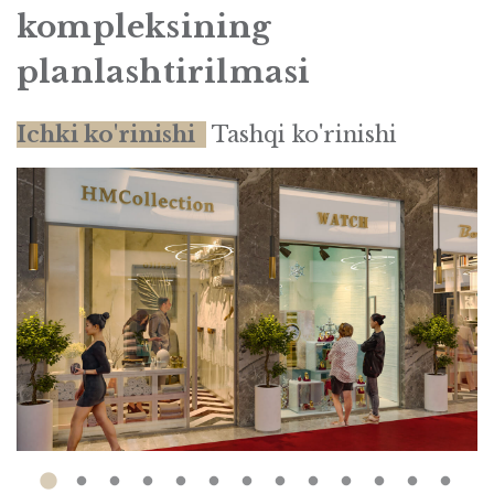
kompleksining
planlashtirilmasi
Ichki ko'rinishi
Tashqi ko'rinishi