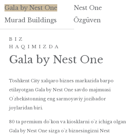
Gala by Nest One
Nest One
Murad Buildings
Özgüven
BIZ
HAQIMIZDA
Gala by Nest One
Toshkent City xalqaro biznes markazida barpo
etilayotgan Gala by Nest One savdo majmuasi
O`zbekistonning eng sarmoyaviy jozibador
joylaridan biri.
80 ta premium do`kon va kiosklarni o`z ichiga olgan
Gala by Nest One sizga o`z biznesingizni Nest