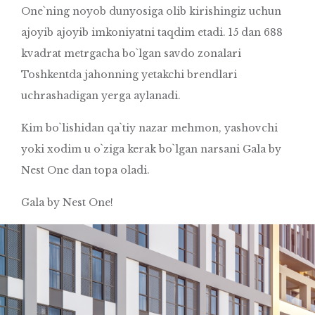
One`ning noyob dunyosiga olib kirishingiz uchun
ajoyib ajoyib imkoniyatni taqdim etadi. 15 dan 688
kvadrat metrgacha bo`lgan savdo zonalari
Toshkentda jahonning yetakchi brendlari
uchrashadigan yerga aylanadi.
Kim bo`lishidan qa`tiy nazar mehmon, yashovchi
yoki xodim u o`ziga kerak bo`lgan narsani Gala by
Nest One dan topa oladi.
Gala by Nest One!