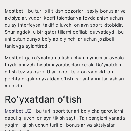
Mostbet - bu turli xil tikish bozorlari, saxiy bonuslar va
aktsiyalar, yuqori koeffitsientlar va foydalanish uchun
qulay interfeysni taklif qiluvchi onlayn sport kitobidir.
Shuningdek, u bir qator tillarni qo'llab-quvvatlaydi, bu
uni butun dunyo bo'ylab o'yinchilar uchun jozibali
tanlovga aylantiradi.
Mostbet-ga ro'yxatdan o'tish uchun o'yinchilar avvalo
foydalanuvchi hisobini yaratishlari kerak. Roʻyxatdan
oʻtish tez va oson. Ular mobil telefon va elektron
pochta orqali ro'yxatdan o'tish variantlarini tanlashlari
mumkin.
Roʻyxatdan oʻtish
Mostbet UZ
- bu turli sport turlari bo'yicha garovlarni
qabul qiluvchi onlayn tikish sayti. Tajribangizni yanada
yoqimli qilish uchun turli xil bonuslar va aktsiyalar