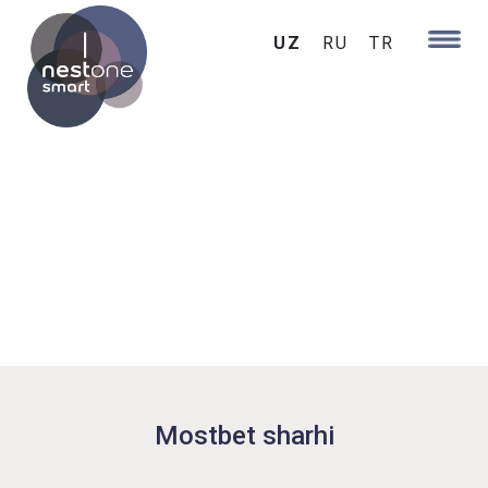
UZ
RU
TR
Mostbet sharhi