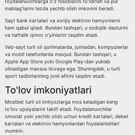
foydalanuvchilarga o'z hisoblarini to'ldirish va pul
mablag'larini tezda yechib olish imkonini beradi.
Sayt bank kartalari va xorijiy elektron hamyonlarni
ham qabul qiladi. Bundan tashqari, u sodiqlik dasturini
va haftalik qimor o'yinlarini taqdim etadi.
Veb-sayt turli xil qurilmalarda, jumladan, kompyuterlar
va mobil telefonlarda mavjud. Bundan tashqari, u
Apple App Store yoki Google Play-dan yuklab
olinadigan maxsus ilovaga ega. Shuningdek, u turli
sport tadbirlarining jonli efirini taqdim etadi.
To'lov imkoniyatlari
Mostbet turli xil imtiyozlarga mos keladigan keng
to'lov opsiyalarini taklif etadi. Foydalanuvchilar
omonat yoki yechib olish uchun kredit kartalari, debet
kartalari va elektron hamyonlardan foydalanishlari
mumkin.