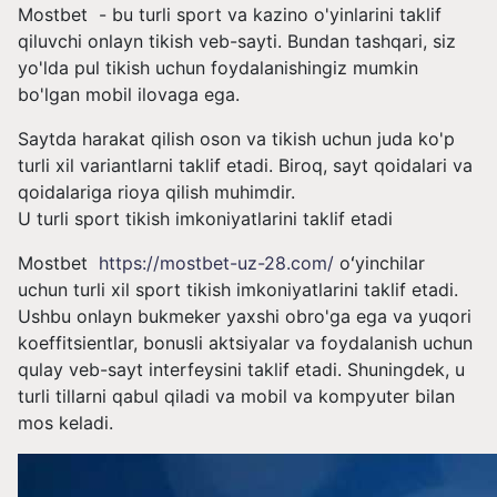
Mostbet - bu turli sport va kazino o'yinlarini taklif
qiluvchi onlayn tikish veb-sayti. Bundan tashqari, siz
yo'lda pul tikish uchun foydalanishingiz mumkin
bo'lgan mobil ilovaga ega.
Saytda harakat qilish oson va tikish uchun juda ko'p
turli xil variantlarni taklif etadi. Biroq, sayt qoidalari va
qoidalariga rioya qilish muhimdir.
U turli sport tikish imkoniyatlarini taklif etadi
Mostbet
https://mostbet-uz-28.com/
oʻyinchilar
uchun turli xil sport tikish imkoniyatlarini taklif etadi.
Ushbu onlayn bukmeker yaxshi obro'ga ega va yuqori
koeffitsientlar, bonusli aktsiyalar va foydalanish uchun
qulay veb-sayt interfeysini taklif etadi. Shuningdek, u
turli tillarni qabul qiladi va mobil va kompyuter bilan
mos keladi.