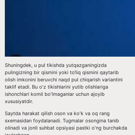
Shuningdek, u pul tikishda yutqazganingizda
pulingizning bir qismini yoki to‘liq qismini qaytarib
olish imkonini beruvchi naqd pul chiqarish variantini
taklif etadi. Bu o'z tikishlarini yutib olishlariga
ishonchlari komil bo'lmaganlar uchun ajoyib
xususiyatdir.
Saytda harakat qilish oson va ko'k va oq rang
sxemasidan foydalanadi. Tugmalar osongina tanib
olinadi va jonli suhbat opsiyasi pastki o'ng burchakda