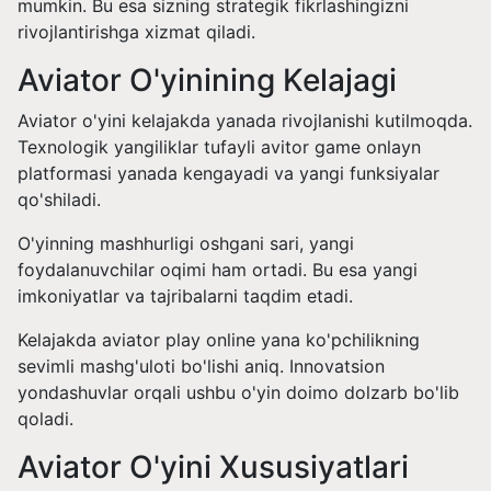
mumkin. Bu esa sizning strategik fikrlashingizni
rivojlantirishga xizmat qiladi.
Aviator O'yinining Kelajagi
Aviator o'yini kelajakda yanada rivojlanishi kutilmoqda.
Texnologik yangiliklar tufayli avitor game onlayn
platformasi yanada kengayadi va yangi funksiyalar
qo'shiladi.
O'yinning mashhurligi oshgani sari, yangi
foydalanuvchilar oqimi ham ortadi. Bu esa yangi
imkoniyatlar va tajribalarni taqdim etadi.
Kelajakda aviator play online yana ko'pchilikning
sevimli mashg'uloti bo'lishi aniq. Innovatsion
yondashuvlar orqali ushbu o'yin doimo dolzarb bo'lib
qoladi.
Aviator O'yini Xususiyatlari