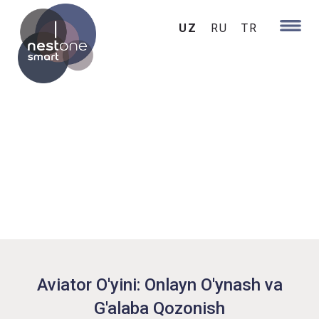
UZ
RU
TR
Aviator O'yini: Onlayn O'ynash va
G'alaba Qozonish