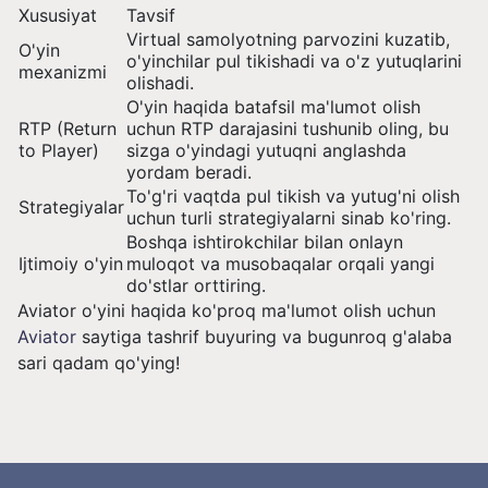
Xususiyat
Tavsif
Virtual samolyotning parvozini kuzatib,
O'yin
o'yinchilar pul tikishadi va o'z yutuqlarini
mexanizmi
olishadi.
O'yin haqida batafsil ma'lumot olish
RTP (Return
uchun RTP darajasini tushunib oling, bu
to Player)
sizga o'yindagi yutuqni anglashda
yordam beradi.
To'g'ri vaqtda pul tikish va yutug'ni olish
Strategiyalar
uchun turli strategiyalarni sinab ko'ring.
Boshqa ishtirokchilar bilan onlayn
Ijtimoiy o'yin
muloqot va musobaqalar orqali yangi
do'stlar orttiring.
Aviator o'yini haqida ko'proq ma'lumot olish uchun
Aviator
saytiga tashrif buyuring va bugunroq g'alaba
sari qadam qo'ying!