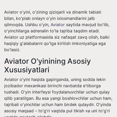
Aviator o'yini, o'zining qiziqarli va dinamik tabiati
bilan, ko'plab onlayn o'yin ixlosmandlarini jalb
qilmoqda. Ushbu o'yin,
Aviator
saytida mavjud bo'lib,
o'yinchilarga adrenalin to'la tajriba taqdim etadi.
Aviator uz platformasida siz nafaqat zavq olish, balki
haqiqiy g'alabalarni qo'lga kiritish imkoniyatiga ega
bo'lasiz.
Aviator O'yinining Asosiy
Xususiyatlari
Aviator o'yini haqida gapirganda, uning sodda lekin
jozibador mexanikasi birinchi navbatda e'tiborga
tushadi. O'yin interfeysi foydalanuvchilar uchun qulay
qilib yaratilgan. Bu esa yangi boshlovchilar uchun ham,
tajribali o'yinchilar uchun ham birdek qulaydir. O'yinda
asosiy maqsad – to'g'ri vaqtda pul tikish va uni to'g'ri