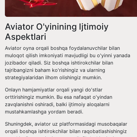
Aviator O'yinining Ijtimoiy
Aspektlari
Aviator oyna orqali boshqa foydalanuvchilar bilan
muloqot qilish imkoniyati mavjudligi bu o'yinni yanada
jozibador qiladi. Siz boshqa ishtirokchilar bilan
tajribangizni baham ko'rishingiz va ularning
strategiyalaridan ilhom olishingiz mumkin.
Onlayn hamjamiyatlar orqali yangi do'stlar
orttirishingiz mumkin. Bu esa nafaqat o'yindan
zavqlanishni oshiradi, balki ijtimoiy aloqalarni
mustahkamlashga yordam beradi.
Shuningdek, aviator uz platformasidagi musobaqalar
orqali boshqa ishtirokchilar bilan raqobatlashishingiz