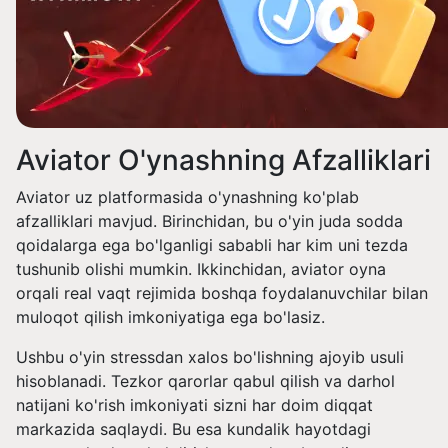
Aviator O'ynashning Afzalliklari
Aviator uz platformasida o'ynashning ko'plab
afzalliklari mavjud. Birinchidan, bu o'yin juda sodda
qoidalarga ega bo'lganligi sababli har kim uni tezda
tushunib olishi mumkin. Ikkinchidan, aviator oyna
orqali real vaqt rejimida boshqa foydalanuvchilar bilan
muloqot qilish imkoniyatiga ega bo'lasiz.
Ushbu o'yin stressdan xalos bo'lishning ajoyib usuli
hisoblanadi. Tezkor qarorlar qabul qilish va darhol
natijani ko'rish imkoniyati sizni har doim diqqat
markazida saqlaydi. Bu esa kundalik hayotdagi