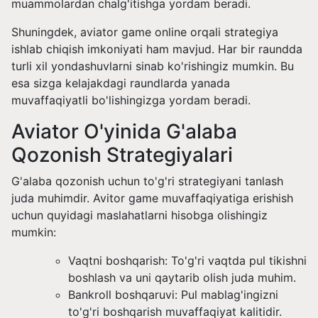
muammolardan chalg'itishga yordam beradi.
Shuningdek, aviator game online orqali strategiya
ishlab chiqish imkoniyati ham mavjud. Har bir raundda
turli xil yondashuvlarni sinab ko'rishingiz mumkin. Bu
esa sizga kelajakdagi raundlarda yanada
muvaffaqiyatli bo'lishingizga yordam beradi.
Aviator O'yinida G'alaba
Qozonish Strategiyalari
G'alaba qozonish uchun to'g'ri strategiyani tanlash
juda muhimdir. Avitor game muvaffaqiyatiga erishish
uchun quyidagi maslahatlarni hisobga olishingiz
mumkin:
Vaqtni boshqarish: To'g'ri vaqtda pul tikishni
boshlash va uni qaytarib olish juda muhim.
Bankroll boshqaruvi: Pul mablag'ingizni
to'g'ri boshqarish muvaffaqiyat kalitidir.